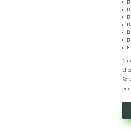
D
D
D
D
D
D
E
Não
efi
Ser
emp