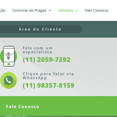
ção
Controle de Pragas
Serviços
Fale Conosco
Área do Cliente
fale com um
especialista
(11) 2059-7392
Clique para falar via
WhatsApp
(11) 98357-8159
Fale Conosco